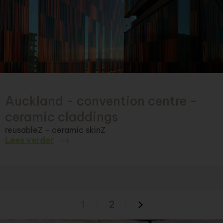
Auckland - convention centre -
ceramic claddings
reusableZ - ceramic skinZ
Lees verder
1
2