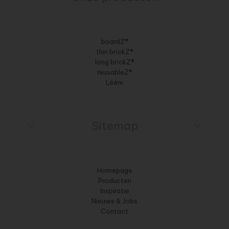
boardZ®
thin brickZ®
long brickZ®
reusableZ®
Léém
Sitemap
Homepage
Producten
Inspiratie
Nieuws & Jobs
Contact