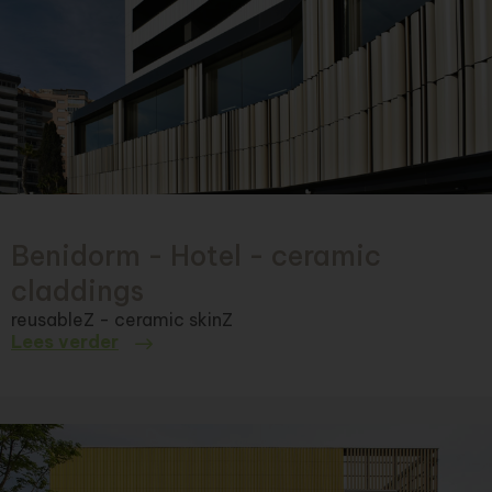
Benidorm - Hotel - ceramic
claddings
reusableZ - ceramic skinZ
Lees verder