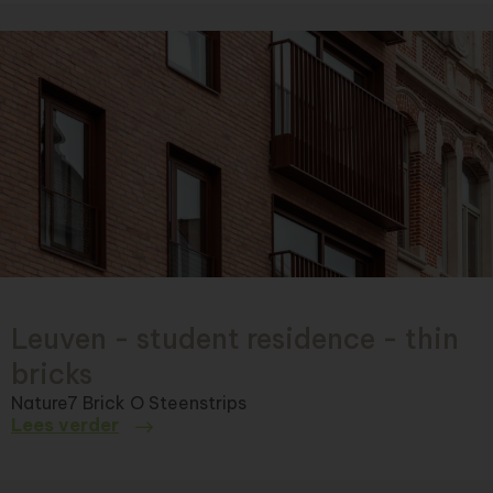
Leuven - student residence - thin
bricks
Nature7 Brick O Steenstrips
Lees verder