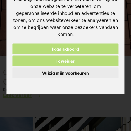
onze website te verbeteren, om
gepersonaliseerde inhoud en advertenties te
tonen, om ons websiteverkeer te analyseren en
om te begrijpen waar onze bezoekers vandaan
komen.
Ik ga akkoord
Ik weiger
C-Brick Red 002 - Project
Wijzig mijn voorkeuren
Oudenaarde
Knap Architecten - under construction
Lees verder