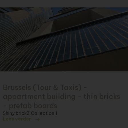
Brussels (Tour & Taxis) -
appartment building - thin bricks
- prefab boards
Shiny brickZ Collection 1
Lees verder